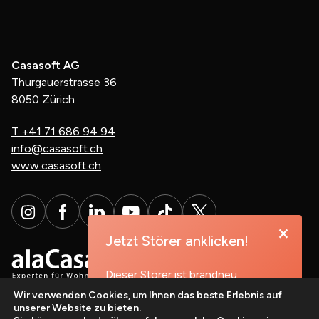
Casasoft AG
Thurgauerstrasse 36
8050 Zürich
T
+41 71 686 94 94
info@casasoft.ch
www.casasoft.ch
×
Jetzt Störer anklicken!
Dieser Störer ist brandneu,
probieren Sie es aus!
Wir verwenden Cookies, um Ihnen das beste Erlebnis auf
unserer Website zu bieten.