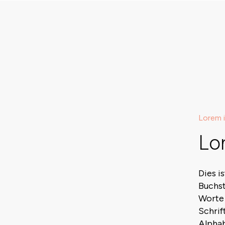
Lorem i
Lo
Dies i
Buchst
Worte
Schrif
Alphab