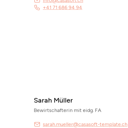
info@casasoft.ch
+41 71 686 94 94
Sarah Müller
Bewirtschafterin mit eidg. FA
sarah.mueller@casasoft-template.ch