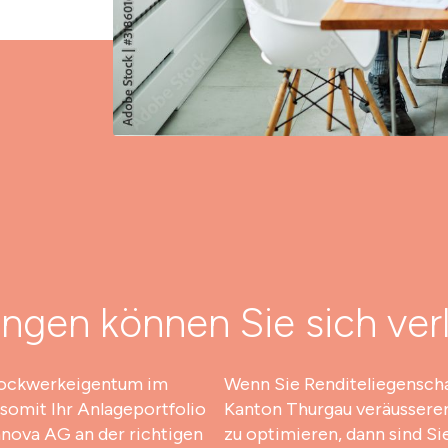
ungen können Sie sich ver
tockwerkeigentum im
Wenn Sie Renditeliegensch
somit Ihr Anlageportfolio
Kanton Thurgau veräusserer
anova AG an der richtigen
zu optimieren, dann sind Si