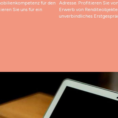
mobilienkompetenz für den
Adresse. Profitieren Sie v
eren Sie uns für ein
Erwerb von Renditeobjekten
unverbindliches Erstgesprä