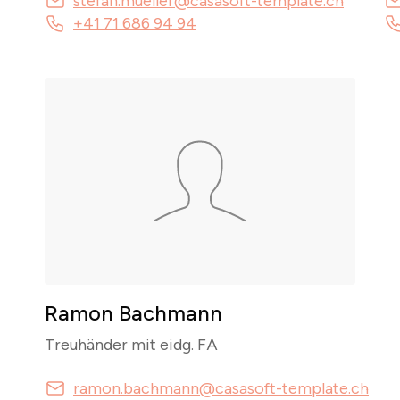
stefan.mueller@casasoft-template.ch
+41 71 686 94 94
Ramon Bachmann
Treuhänder mit eidg. FA
ramon.bachmann@casasoft-template.ch