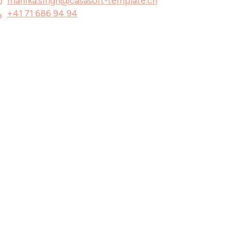
mahika.singh@casasoft-template.ch
+41 71 686 94 94