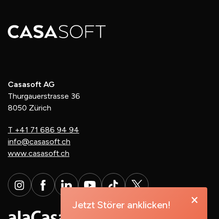
Casasoft AG
Thurgauerstrasse 36
8050 Zürich
T
+41 71 686 94 94
info@casasoft.ch
www.casasoft.ch
×
Jetzt Störer anklicken!