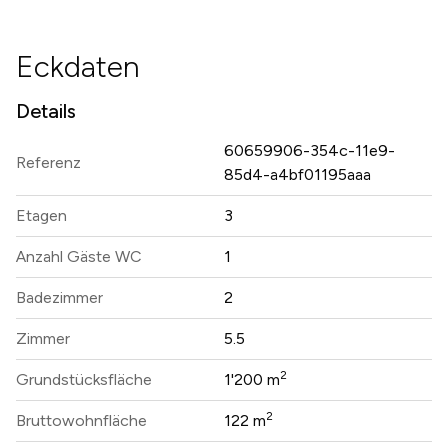
Eckdaten
Details
60659906-354c-11e9-
Referenz
85d4-a4bf01195aaa
Etagen
3
Anzahl Gäste WC
1
Badezimmer
2
Zimmer
5.5
2
Grundstücksfläche
1'200 m
2
Bruttowohnfläche
122 m