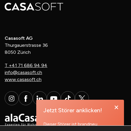
Casasoft AG
Thurgauerstrasse 36
8050 Zürich
T
+41 71 686 94 94
info@casasoft.ch
www.casasoft.ch
×
Jetzt Störer anklicken!
Dieser Störer ist brandneu,