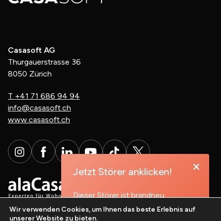
Casasoft AG
Thurgauerstrasse 36
8050 Zürich
T
+41 71 686 94 94
info@casasoft.ch
www.casasoft.ch
×
Jetzt Störer anklicken!
Dieser Störer ist brandneu,
probieren Sie es aus!
Wir verwenden Cookies, um Ihnen das beste Erlebnis auf
unserer Website zu bieten.