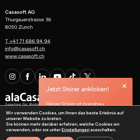
Casasoft AG
Thurgauerstrasse 36
8050 Zürich
T
+41 71 686 94 94
info@casasoft.ch
www.casasoft.ch
×
Jetzt Störer anklicken!
Dieser Störer ist brandneu,
probieren Sie es aus!
Wir verwenden Cookies, um Ihnen das beste Erlebnis auf
unserer Website zu bieten.
Sie können mehr darüber erfahren, welche Cookies wir
Mehr erfahren
verwenden, oder sie unter
Einstellungen
ausschalten.
casasoft.ch
© All rights reserved.