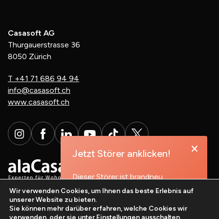
Casasoft AG
Thurgauerstrasse 36
8050 Zürich
T
+41 71 686 94 94
info@casasoft.ch
www.casasoft.ch
×
Jetzt Störer anklicken!
Dieser Störer ist brandneu,
probieren Sie es aus!
Wir verwenden Cookies, um Ihnen das beste Erlebnis auf
unserer Website zu bieten.
Sie können mehr darüber erfahren, welche Cookies wir
Mehr erfahren
verwenden, oder sie unter
Einstellungen
ausschalten.